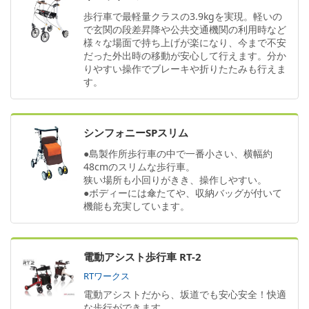
歩行車で最軽量クラスの3.9kgを実現。軽いの
で玄関の段差昇降や公共交通機関の利用時など
様々な場面で持ち上げが楽になり、今まで不安
だった外出時の移動が安心して行えます。分か
りやすい操作でブレーキや折りたたみも行えま
す。
シンフォニーSPスリム
●島製作所歩行車の中で一番小さい、横幅約
48cmのスリムな歩行車。
狭い場所も小回りがきき、操作しやすい。
●ボディーには傘たてや、収納バッグが付いて
機能も充実しています。
電動アシスト歩行車 RT-2
RTワークス
電動アシストだから、坂道でも安心安全！快適
な歩行ができます。