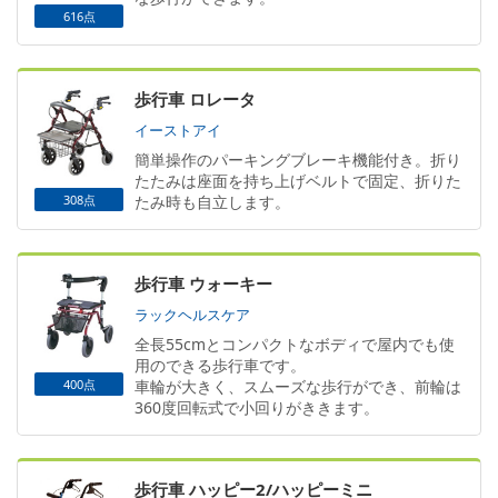
616点
歩行車 ロレータ
イーストアイ
簡単操作のパーキングブレーキ機能付き。 折り
たたみは座面を持ち上げベルトで固定、折りた
308点
たみ時も自立します。
歩行車 ウォーキー
ラックヘルスケア
全長55cmとコンパクトなボディで屋内でも使
用のできる歩行車です。
400点
車輪が大きく、スムーズな歩行ができ、前輪は
360度回転式で小回りがききます。
歩行車 ハッピー2/ハッピーミニ