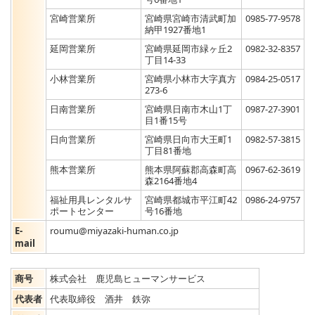
宮崎営業所
宮崎県宮崎市清武町加
0985-77-9578
納甲1927番地1
延岡営業所
宮崎県延岡市緑ヶ丘2
0982-32-8357
丁目14-33
小林営業所
宮崎県小林市大字真方
0984-25-0517
273-6
日南営業所
宮崎県日南市木山1丁
0987-27-3901
目1番15号
日向営業所
宮崎県日向市大王町1
0982-57-3815
丁目81番地
熊本営業所
熊本県阿蘇郡高森町高
0967-62-3619
森2164番地4
福祉用具レンタルサ
宮崎県都城市平江町42
0986-24-9757
ポートセンター
号16番地
E-
roumu@miyazaki-human.co.jp
mail
商号
株式会社 鹿児島ヒューマンサービス
代表者
代表取締役 酒井 鉄弥