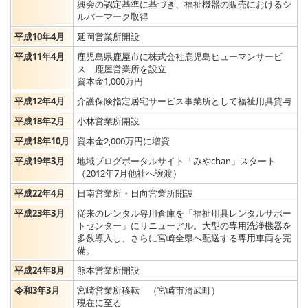
興会の認定基準に基づき、福祉機器の販売におけるシ
ルバーマーク取得
平成10年4月
延岡営業所開設
平成11年4月
鹿児島県鹿屋市に株式会社鹿児島ヒューマンサービ
ス 鹿屋営業所を設立
資本金1,000万円
平成12年4月
介護保険指定居宅サービス事業所として福祉用具貸与
平成18年2月
小林営業所開設
平成18年10月
資本金2,000万円に増資
平成19年3月
地域ブログポータルサイト「みやchan」スタート
（2012年7月他社へ譲渡）
平成22年4月
日南営業所・日向営業所開設
平成23年3月
従来のレンタル専用倉庫を「福祉用具レンタルサポー
トセンター」にリニューアル。大型の専用洗浄機器を
多数導入し、さらに宮崎全県へ配送する専用車両を完
備。
平成24年8月
熊本営業所開設
令和3年3月
宮崎営業所移転 （宮崎市清武町）
現在に至る