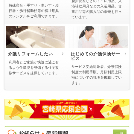
腰掛便座などのトイレ用品、入
特殊寝台・手すり・車いす・歩
浴補助用具などの入浴用品、食
行器・歩行補助杖等の福祉用具
事用品等の購入品の販売を行っ
のレンタルをご利用できます。
ています。
介護リフォームしたい
はじめての介護保険サー
ビス
利用者とご家族が快適に過ごせ
サービス受給対象者、介護保険
るよう住環境を整備する住宅改
制度の利用手順、月額利用上限
修サービスを提供しています。
額についての説明を掲載してい
ます。
一覧