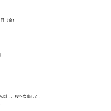
）
９日（金）
）
転倒し、腰を負傷した。
。