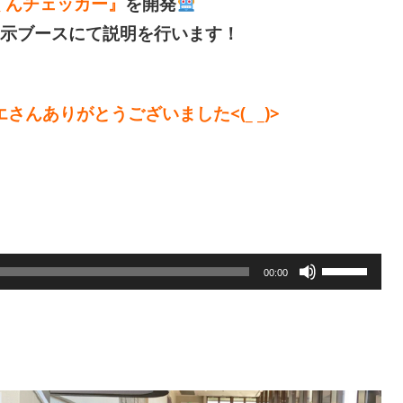
くんチェッカー』
を開発
展示ブースにて説明を行います！
さんありがとうございました<(_ _)>
ボ
00:00
リ
ュ
ー
ム
調