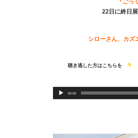
『ごっ
22日に終日
シローさん、カズエ
聴き逃した方はこちらを
音
00:00
声
プ
レ
ー
ヤ