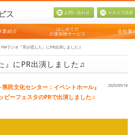
お問い合わせ
カタログ請求
はじめての
事業紹介
会社案
介護保険サービス
FMラジオ『耳が恋した』にPR出演しました♫
た』にPR出演しました♫
2025/05/16
ト県民
文化センター：イベントホール
』
ッピーフェスタのPRで出演しました♫