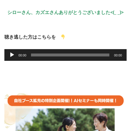
シローさん、カズエさんありがとうございました<(_ _)>
聴き逃した方はこちらを
音
00:00
00:00
声
プ
レ
ー
ヤ
ー