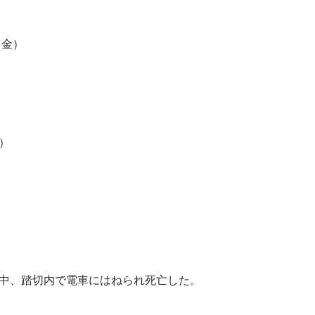
（金）
）
）
用中、踏切内で電車にはねられ死亡した。