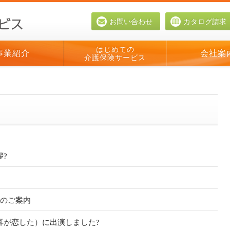
お問い合わせ
カタログ請求
はじめての
事業紹介
会社案
介護保険サービス
拶?
のご案内
耳が恋した）に出演しました?