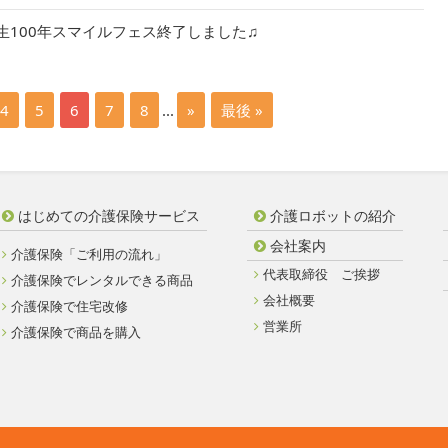
人生100年スマイルフェス終了しました♫
4
5
6
7
8
...
»
最後 »
はじめての介護保険サービス
介護ロボットの紹介
会社案内
介護保険「ご利用の流れ」
代表取締役 ご挨拶
介護保険でレンタルできる商品
会社概要
介護保険で住宅改修
営業所
介護保険で商品を購入