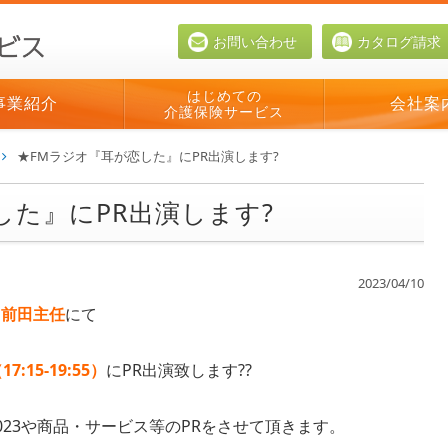
お問い合わせ
カタログ請求
はじめての
事業紹介
会社案
介護保険サービス
★FMラジオ『耳が恋した』にPR出演します?
した』にPR出演します?
2023/04/10
と前田主任
にて
:15-19:55）
にPR出演致します??
2023や商品・サービス等のPRをさせて頂きます。