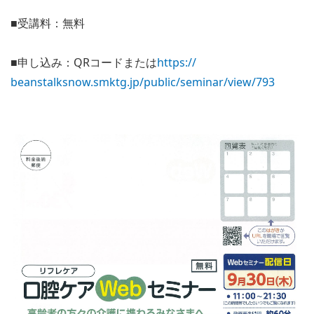
■受講料：無料
■申し込み：
QR
コードまたは
https://
beanstalksnow.smktg.jp/public/
seminar/view/793