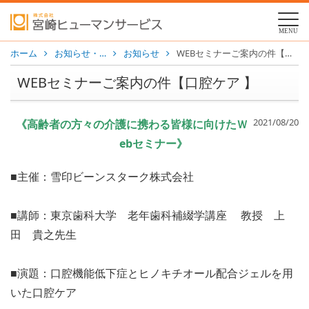
MENU
ホーム
お知らせ・…
お知らせ
WEBセミナーご案内の件【口腔ケア 】
WEBセミナーご案内の件【口腔ケア 】
2021/08/20
《高齢者の方々の介護に携わる皆様に向けたＷ
eb
セミナー》
■主催：雪印ビーンスターク株式会社
■講師：東京歯科大学 老年歯科補綴学講座
教授 上
田 貴之先生
■演題：
口腔機能低下症とヒノキチオール配合ジェルを用
いた口腔ケア