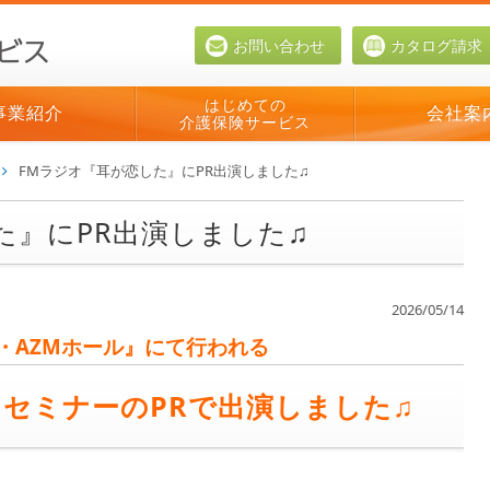
お問い合わせ
カタログ請求
はじめての
事業紹介
会社案
介護保険サービス
FMラジオ『耳が恋した』にPR出演しました♫
た』にPR出演しました♫
2026/05/14
JA・AZMホール』にて行われる
セミナーのPRで出演しました♫