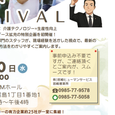
て
く
だ
さ
い。