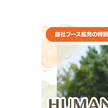
プ
レ
ー
ヤ
ー