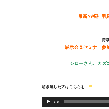
最新の福祉用
特
展示会＆セミナー参
シローさん、カズエ
聴き逃した方はこちらを
音
00:00
声