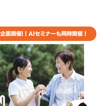
ュ
ー
ム
調
節
に
は
上
下
矢
印
キ
ー
を
使
っ