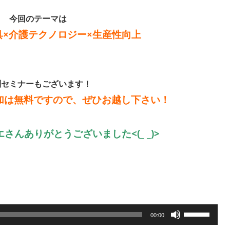
今回のテーマは
具×介護テクノロジー×生産性向上
別セミナーもございます！
加は無料ですので、ぜひお越し下さい！
さんありがとうございました<(_ _)>
ボ
00:00
リ