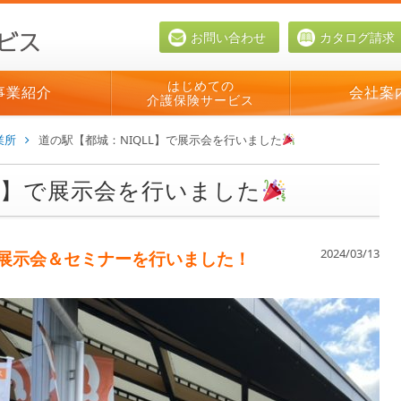
お問い合わせ
カタログ請求
はじめての
事業紹介
会社案
介護保険サービス
業所
道の駅【都城：NIQLL】で展示会を行いました
LL】で展示会を行いました
2024/03/13
で展示会＆セミナーを行いました！