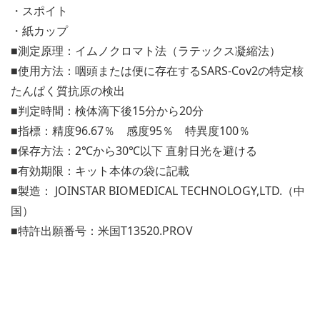
・スポイト
・紙カップ
■測定原理：イムノクロマト法（ラテックス凝縮法）
■使用方法：咽頭または便に存在するSARS-Cov2の特定核
たんぱく質抗原の検出
■判定時間：検体滴下後15分から20分
■指標：精度96.67％ 感度95％ 特異度100％
■保存方法：2℃から30℃以下 直射日光を避ける
■有効期限：キット本体の袋に記載
■製造： JOINSTAR BIOMEDICAL TECHNOLOGY,LTD.（中
国）
■特許出願番号：米国T13520.PROV